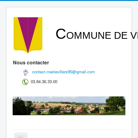
précédente
précédent
suivant
suivante
C
OMMUNE DE VI
Nous contacter
contact.mairievillars90@gmail.com
03.84.36.33.00
Basculer